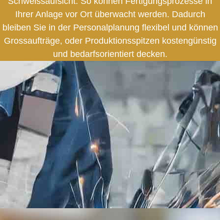
Schweissaufsicht. So können Fe
rtigungsprozesse in
Ihrer Anlage vor Ort überwacht werden. Dadurch
bleiben Sie in der Personalplanung flexibel und können
Grossaufträge, oder Produktionsspitzen kostengünstig
und bedarfsorientiert decken.