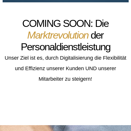
Zur Spitzenabdeckung, wie zum Beispiel bei grossen Revisionen oder
Baustellen, braucht es qualifiziertes Personal zur Unterstützung der
eigenen Mitarbeiter. Genau hier wollen wir Sie unterstützen...
COMING SOON:
Die
Mehr Infos
Marktrevolution
der
Personaldienstleistung
Unser Ziel ist es, durch Digitalisierung die Flexibilität
und Effizienz unserer Kunden UND unserer
Mitarbeiter zu steigern!