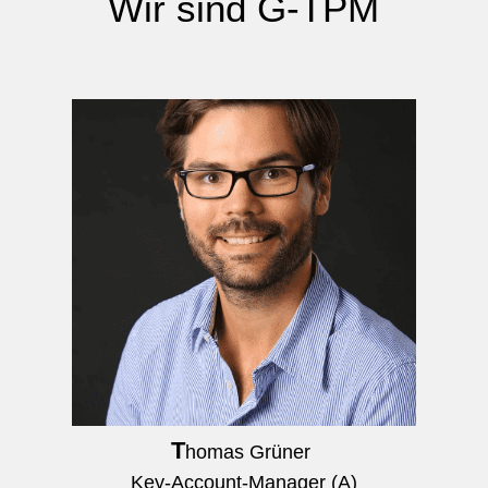
Wir sind G-TPM
T
homas Grüner
Key-Account-Manager (A)